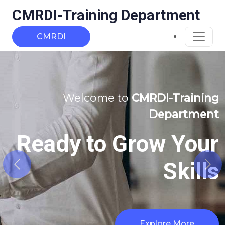
CMRDI-Training Department
CMRDI
Welcome to
CMRDI-Training
Welcome to
CMR
Department
Department
Ready to Grow Your
Unlock Y
Skills
Growth
Previous
Nex
Explore More
Explore More